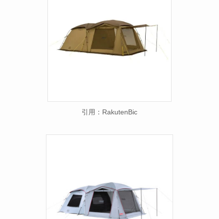
引用：RakutenBic