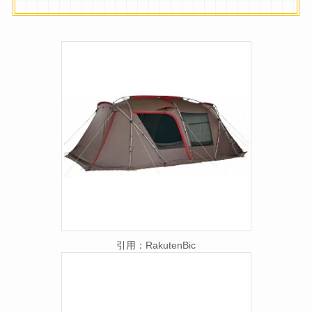
引用：RakutenBic